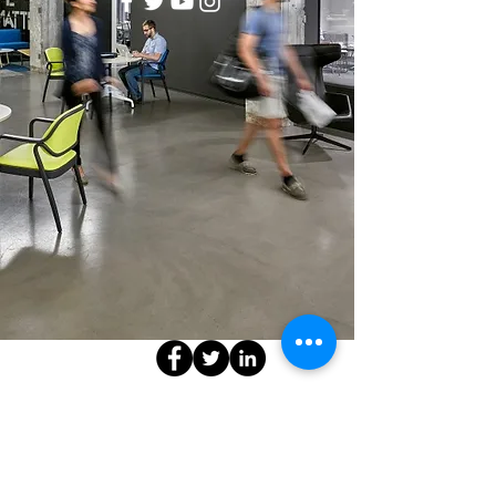
info@medstartr.com
|
530-633-7827